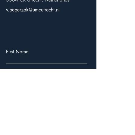
v.peperzak@umcutrecht.nl
First Name
Last Name
Email
Subject
Leave a message